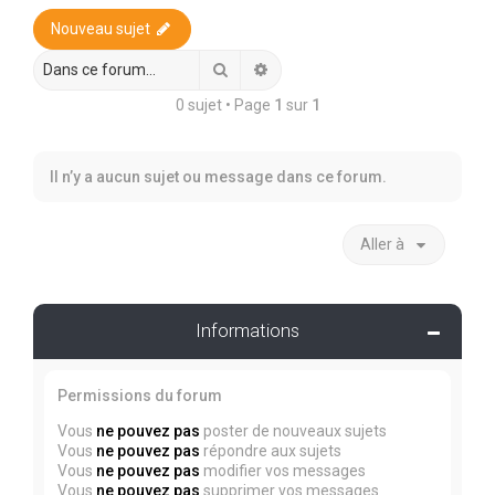
r
Nouveau sujet
c
h
Rechercher
Recherche avancée
e
0 sujet • Page
1
sur
1
r
Il n’y a aucun sujet ou message dans ce forum.
Aller à
Informations
Permissions du forum
Vous
ne pouvez pas
poster de nouveaux sujets
Vous
ne pouvez pas
répondre aux sujets
Vous
ne pouvez pas
modifier vos messages
Vous
ne pouvez pas
supprimer vos messages