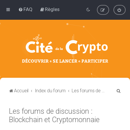
FAQ
Règles
R
Accueil
Index du forum
Les forums de discussion : Blockchain et Cryptomonnaie
e
c
Les forums de discussion :
h
Blockchain et Cryptomonnaie
e