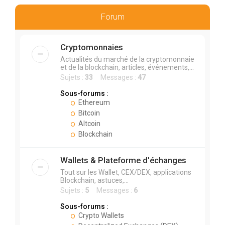
r
c
Forum
h
e
Cryptomonnaies
r
Actualités du marché de la cryptomonnaie
et de la blockchain, articles, événements,...
Sujets :
33
Messages :
47
Sous-forums :
Ethereum
Bitcoin
Altcoin
Blockchain
Wallets & Plateforme d'échanges
Tout sur les Wallet, CEX/DEX, applications
Blockchain, astuces,...
Sujets :
5
Messages :
6
Sous-forums :
Crypto Wallets