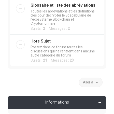
Glossaire et liste des abréviations
Toutes les abréviations et les définitions
clés pour decrypter le voacabulaire de
l'ecosystème Blockchain et
Cryptomonnaie
Sujets :
2
Messages :
2
Hors Sujet
Postez dans ce forum toutes les
discussions qui ne rentrent dans aucune
autre catégorie du forum
Sujets :
21
Messages :
23
Aller à
Informations