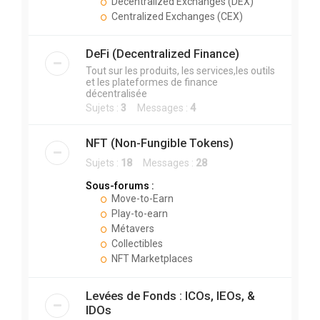
Decentralized Exchanges (DEX)
Centralized Exchanges (CEX)
DeFi (Decentralized Finance)
Tout sur les produits, les services,les outils
et les plateformes de finance
décentralisée
Sujets :
3
Messages :
4
NFT (Non-Fungible Tokens)
Sujets :
18
Messages :
28
Sous-forums :
Move-to-Earn
Play-to-earn
Métavers
Collectibles
NFT Marketplaces
Levées de Fonds : ICOs, IEOs, &
IDOs