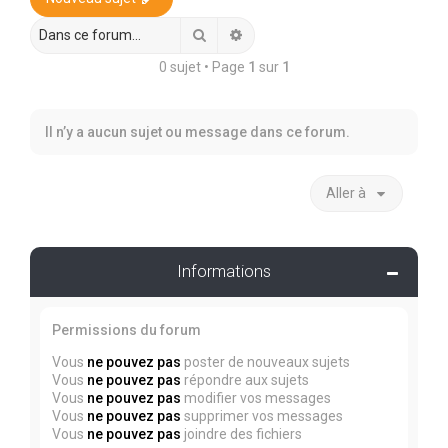
r
c
Rechercher
Recherche avancée
h
0 sujet • Page
1
sur
1
e
r
Il n’y a aucun sujet ou message dans ce forum.
Aller à
Informations
Permissions du forum
Vous
ne pouvez pas
poster de nouveaux sujets
Vous
ne pouvez pas
répondre aux sujets
Vous
ne pouvez pas
modifier vos messages
Vous
ne pouvez pas
supprimer vos messages
Vous
ne pouvez pas
joindre des fichiers