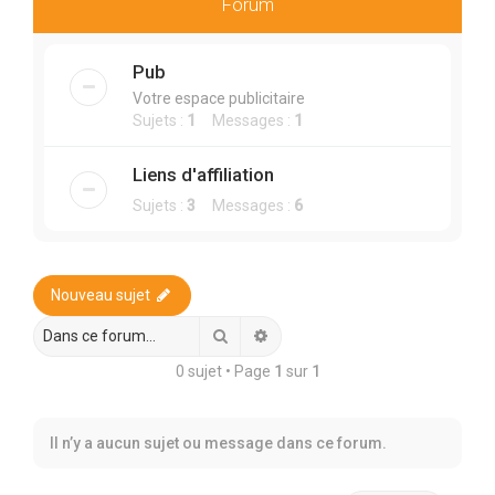
r
Forum
c
h
Pub
e
Votre espace publicitaire
Sujets :
1
Messages :
1
r
Liens d'affiliation
Sujets :
3
Messages :
6
Nouveau sujet
Rechercher
Recherche avancée
0 sujet • Page
1
sur
1
Il n’y a aucun sujet ou message dans ce forum.