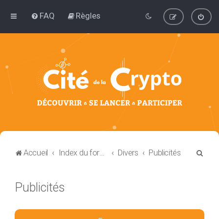
FAQ
Règles
R
Accueil
Index du forum
Divers
Publicités
e
c
Publicités
h
e