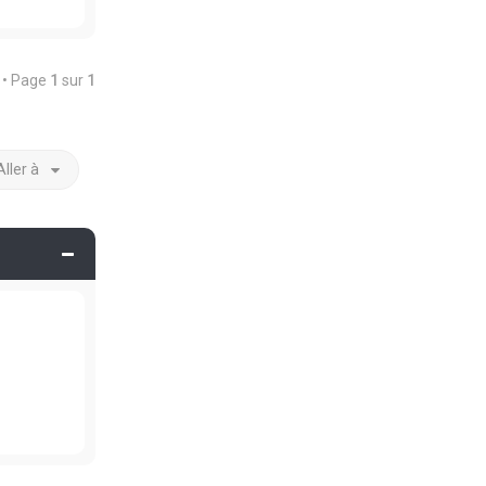
s • Page
1
sur
1
Aller à