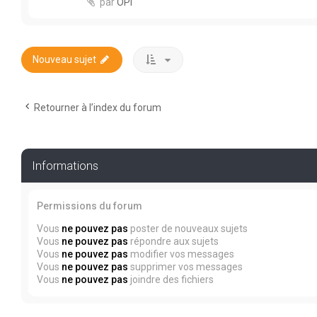
par
OPi
Nouveau sujet
Retourner à l’index du forum
Informations
Permissions du forum
Vous
ne pouvez pas
poster de nouveaux sujets
Vous
ne pouvez pas
répondre aux sujets
Vous
ne pouvez pas
modifier vos messages
Vous
ne pouvez pas
supprimer vos messages
Vous
ne pouvez pas
joindre des fichiers