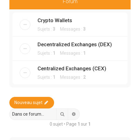
r
Forum
c
h
Crypto Wallets
e
Sujets :
3
Messages :
3
r
Decentralized Exchanges (DEX)
Sujets :
1
Messages :
1
Centralized Exchanges (CEX)
Sujets :
1
Messages :
2
Nouveau sujet
Rechercher
Recherche avancée
0 sujet • Page
1
sur
1