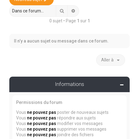
r
c
Rechercher
Recherche avancée
h
0 sujet • Page
1
sur
1
e
r
Il n’y a aucun sujet ou message dans ce forum.
Aller à
Informations
Permissions du forum
Vous
ne pouvez pas
poster de nouveaux sujets
Vous
ne pouvez pas
répondre aux sujets
Vous
ne pouvez pas
modifier vos messages
Vous
ne pouvez pas
supprimer vos messages
Vous
ne pouvez pas
joindre des fichiers