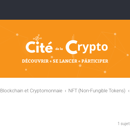
: Blockchain et Cryptomonnaie
NFT (Non-Fungible Tokens)
1 suje
che avancée