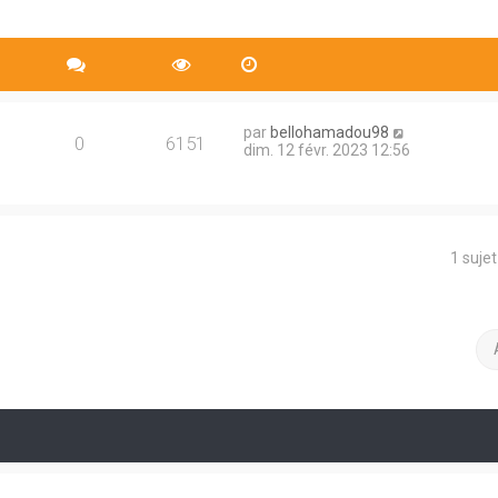
par
bellohamadou98
0
6151
dim. 12 févr. 2023 12:56
1 suje