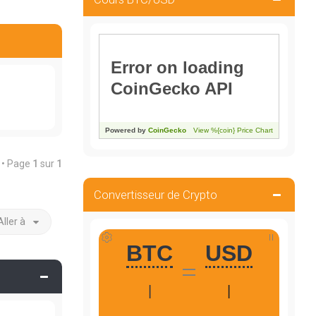
t • Page
1
sur
1
Convertisseur de Crypto
Aller à