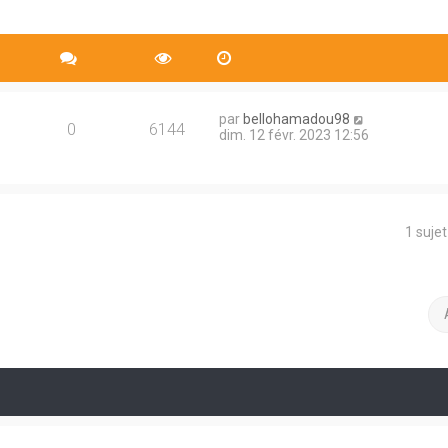
par
bellohamadou98
0
6144
dim. 12 févr. 2023 12:56
1 suje