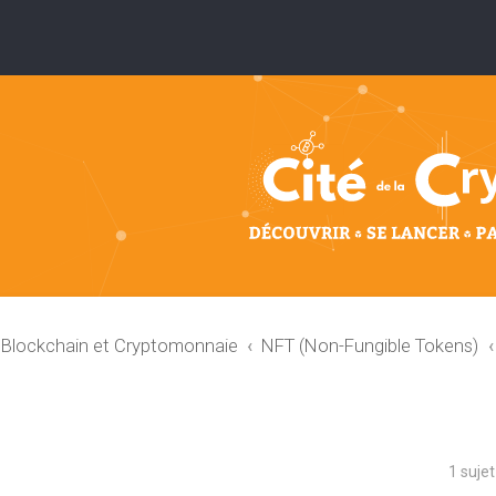
: Blockchain et Cryptomonnaie
NFT (Non-Fungible Tokens)
1 suje
che avancée