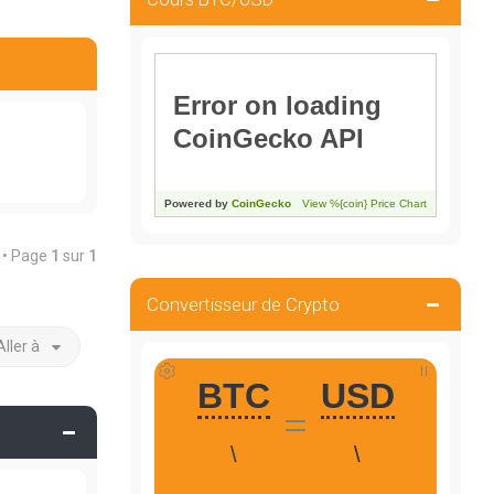
t • Page
1
sur
1
Convertisseur de Crypto
Aller à