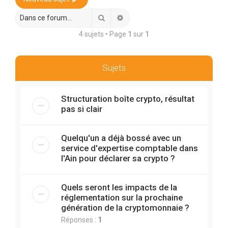
r
c
Rechercher
Recherche avancée
h
4 sujets • Page
1
sur
1
e
r
Sujets
Structuration boîte crypto, résultat
pas si clair
Quelqu'un a déjà bossé avec un
service d'expertise comptable dans
l'Ain pour déclarer sa crypto ?
Quels seront les impacts de la
réglementation sur la prochaine
génération de la cryptomonnaie ?
Réponses :
1