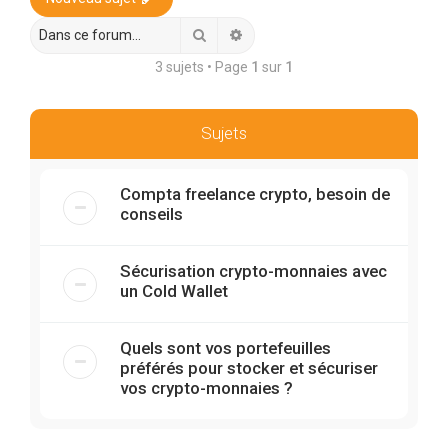
r
c
Rechercher
Recherche avancée
h
3 sujets • Page
1
sur
1
e
r
Sujets
Compta freelance crypto, besoin de
conseils
Sécurisation crypto-monnaies avec
un Cold Wallet
Quels sont vos portefeuilles
préférés pour stocker et sécuriser
vos crypto-monnaies ?