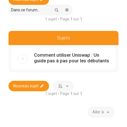
r
c
Rechercher
Recherche avancée
h
1 sujet • Page
1
sur
1
e
r
Sujets
Comment utiliser Uniswap : Un
guide pas à pas pour les débutants
Nouveau sujet
1 sujet • Page
1
sur
1
Aller à