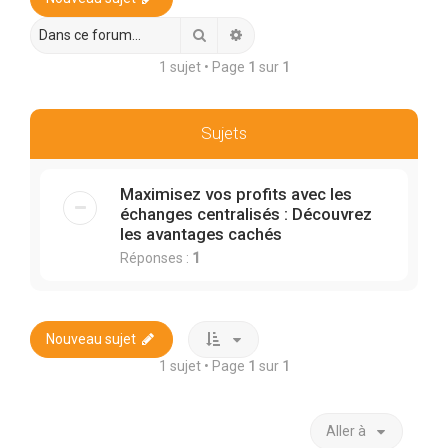
r
c
Rechercher
Recherche avancée
h
1 sujet • Page
1
sur
1
e
r
Sujets
Maximisez vos profits avec les
échanges centralisés : Découvrez
les avantages cachés
Réponses :
1
Nouveau sujet
1 sujet • Page
1
sur
1
Aller à