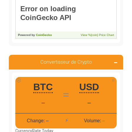
Convertisseur de Crypto
CurrencyRate.Today