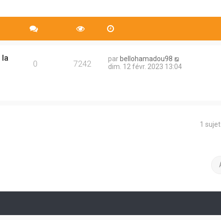
 la
par
bellohamadou98
0
7242
dim. 12 févr. 2023 13:04
1 suje