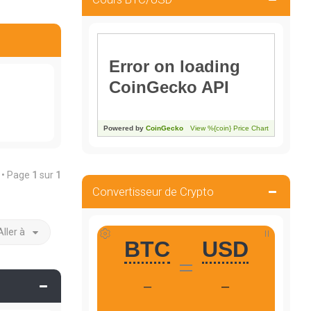
t • Page
1
sur
1
Convertisseur de Crypto
Aller à