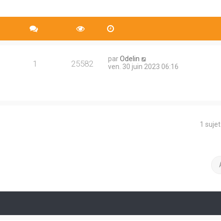
par
Odelin
1
25582
ven. 30 juin 2023 06:16
1 suje