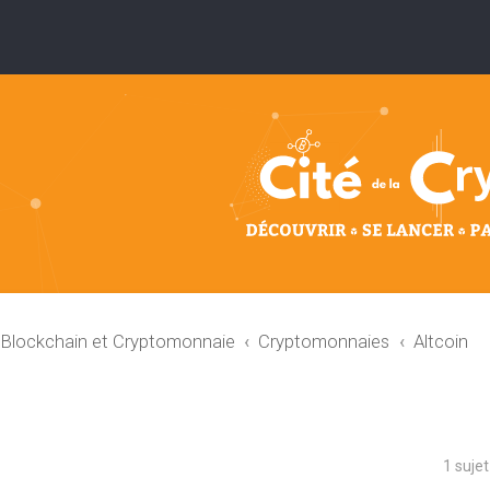
: Blockchain et Cryptomonnaie
Cryptomonnaies
Altcoin
1 suje
che avancée