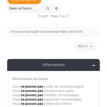
r
c
Rechercher
Recherche avancée
h
0 sujet • Page
1
sur
1
e
r
Il n’y a aucun sujet ou message dans ce forum.
Aller à
Informations
Permissions du forum
Vous
ne pouvez pas
poster de nouveaux sujets
Vous
ne pouvez pas
répondre aux sujets
Vous
ne pouvez pas
modifier vos messages
Vous
ne pouvez pas
supprimer vos messages
Vous
ne pouvez pas
joindre des fichiers