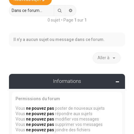
r
c
Rechercher
Recherche avancée
h
0 sujet • Page
1
sur
1
e
r
Il n’y a aucun sujet ou message dans ce forum.
Aller à
Informations
Permissions du forum
Vous
ne pouvez pas
poster de nouveaux sujets
Vous
ne pouvez pas
répondre aux sujets
Vous
ne pouvez pas
modifier vos messages
Vous
ne pouvez pas
supprimer vos messages
Vous
ne pouvez pas
joindre des fichiers