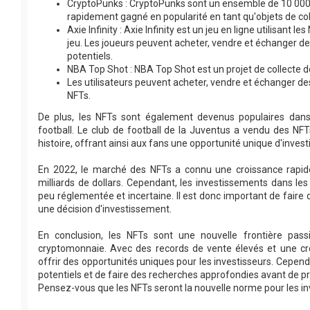
CryptoPunks : CryptoPunks sont un ensemble de 10 000
rapidement gagné en popularité en tant qu'objets de col
Axie Infinity : Axie Infinity est un jeu en ligne utilisant 
jeu. Les joueurs peuvent acheter, vendre et échanger d
potentiels.
NBA Top Shot : NBA Top Shot est un projet de collecte de
​​​​​​Les utilisateurs peuvent acheter, vendre et échange
NFTs.
De plus, les NFTs sont également devenus populaires dans 
football. Le club de football de la Juventus a vendu des N
histoire, offrant ainsi aux fans une opportunité unique d'invest
En 2022, le marché des NFTs a connu une croissance rapide,
milliards de dollars. Cependant, les investissements dans les
peu réglementée et incertaine. Il est donc important de fair
une décision d'investissement.
En conclusion, les NFTs sont une nouvelle frontière pass
cryptomonnaie. Avec des records de vente élevés et une cr
offrir des opportunités uniques pour les investisseurs. Cepend
potentiels et de faire des recherches approfondies avant de p
Pensez-vous que les NFTs seront la nouvelle norme pour les i