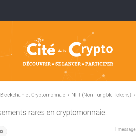
: Blockchain et Cryptomonnaie
NFT (Non-Fungible Tokens)
issements rares en cryptomonnaie.
1 message
hercher
Recherche avancée