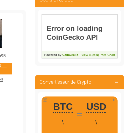
u98
22
Convertisseur de Crypto