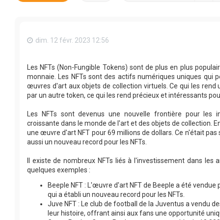
dim. 12 févr. 2023 12:56
Les NFTs (Non-Fungible Tokens) sont de plus en plus populair
monnaie. Les NFTs sont des actifs numériques uniques qui peu
œuvres d'art aux objets de collection virtuels. Ce qui les rend
par un autre token, ce qui les rend précieux et intéressants pou
Les NFTs sont devenus une nouvelle frontière pour les in
croissante dans le monde de l'art et des objets de collection. E
une œuvre d'art NFT pour 69 millions de dollars. Ce n'était pa
aussi un nouveau record pour les NFTs.
Il existe de nombreux NFTs liés à l'investissement dans les art
quelques exemples :
Beeple NFT : L'œuvre d'art NFT de Beeple a été vendue po
qui a établi un nouveau record pour les NFTs.
Juve NFT : Le club de football de la Juventus a vendu 
leur histoire, offrant ainsi aux fans une opportunité uniq