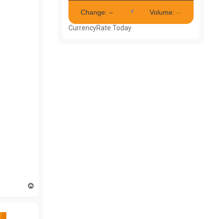
CurrencyRate.Today
H
a
u
t