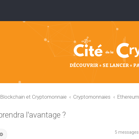
: Blockchain et Cryptomonnaie
Cryptomonnaies
Ethereu
 prendra l'avantage ?
5 messages
hercher
Recherche avancée