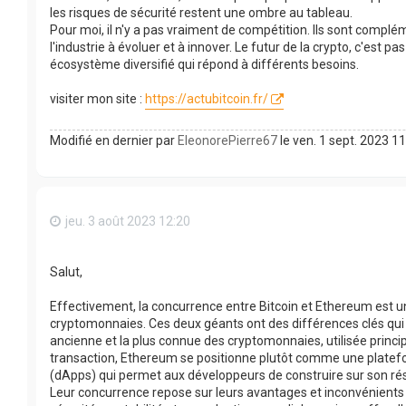
les risques de sécurité restent une ombre au tableau.
Pour moi, il n'y a pas vraiment de compétition. Ils sont comp
l'industrie à évoluer et à innover. Le futur de la crypto, c'est
écosystème diversifié qui répond à différents besoins.
visiter mon site :
https://actubitcoin.fr/
Modifié en dernier par
EleonorePierre67
le ven. 1 sept. 2023 11
jeu. 3 août 2023 12:20
Salut,
Effectivement, la concurrence entre Bitcoin et Ethereum est u
cryptomonnaies. Ces deux géants ont des différences clés qui le
ancienne et la plus connue des cryptomonnaies, utilisée prin
transaction, Ethereum se positionne plutôt comme une platefo
(dApps) qui permet aux développeurs de construire sur son ré
Leur concurrence repose sur leurs avantages et inconvénients 