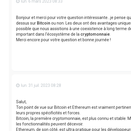
lun. 6 mars 2023 08:33
Bonjour et merci pour votre question intéressante…je pense qu'il 
dessus sur
Bitcoin
ou non. Les deux ont des avantages uniques e
possible que nous assistions à une coexistence à long terme d
important dans l'écosystème de la
cryptomonnaie
.
Merci encore pour votre question et bonne journée !
lun. 31 juil. 2023 08:28
Salut,
Ton point de vue sur Bitcoin et Ethereum est vraiment pertinen
leurs propres spécificités et forces.
Bitcoin, la première cryptomonnaie, est plus connu et stable. Ma
les fonctionnalités peuvent décevoir.
Ethereum, de son côté, est ultra pratique pour les développeurs