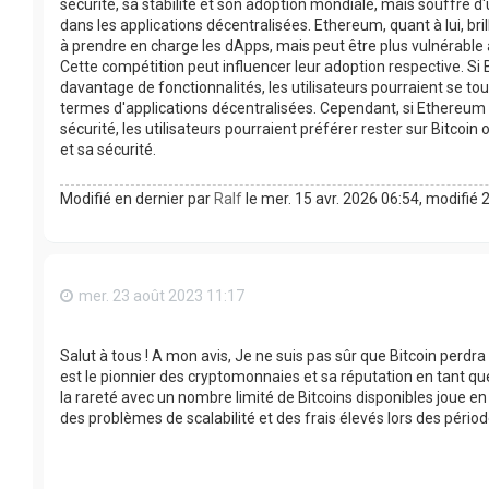
sécurité, sa stabilité et son adoption mondiale, mais souffre d'
dans les applications décentralisées. Ethereum, quant à lui, bril
à prendre en charge les dApps, mais peut être plus vulnérable 
Cette compétition peut influencer leur adoption respective. Si 
davantage de fonctionnalités, les utilisateurs pourraient se 
termes d'applications décentralisées. Cependant, si Ethereum
sécurité, les utilisateurs pourraient préférer rester sur Bitcoin
et sa sécurité.
Modifié en dernier par
Ralf
le mer. 15 avr. 2026 06:54, modifié 2
mer. 23 août 2023 11:17
Salut à tous ! A mon avis, Je ne suis pas sûr que Bitcoin perdra
est le pionnier des cryptomonnaies et sa réputation en tant que
la rareté avec un nombre limité de Bitcoins disponibles joue en
des problèmes de scalabilité et des frais élevés lors des période