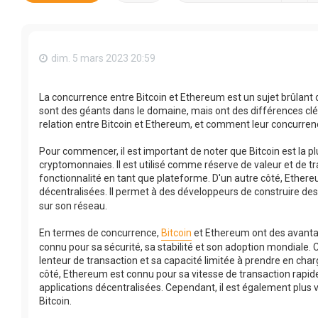
dim. 5 mars 2023 20:59
La concurrence entre Bitcoin et Ethereum est un sujet brûlan
sont des géants dans le domaine, mais ont des différences clés q
relation entre Bitcoin et Ethereum, et comment leur concurrenc
Pour commencer, il est important de noter que Bitcoin est la p
cryptomonnaies. Il est utilisé comme réserve de valeur et de tra
fonctionnalité en tant que plateforme. D'un autre côté, Ether
décentralisées. Il permet à des développeurs de construire de
sur son réseau.
En termes de concurrence,
Bitcoin
et Ethereum ont des avantage
connu pour sa sécurité, sa stabilité et son adoption mondiale.
lenteur de transaction et sa capacité limitée à prendre en char
côté, Ethereum est connu pour sa vitesse de transaction rapide
applications décentralisées. Cependant, il est également plus 
Bitcoin.