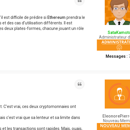
Citation
est difficile de prédire si
Ethereum
prendra le
t des cas d'utilisation différents. Il est
es deux plates-formes, chacune jouant un rôle
SataKamot
Administrateur d
Messages :
Citation
t. C'est vrai, ces deux cryptomonnaies ont
EleonorePierr
is c'est vrai que sa lenteur et sa limite dans
Nouveau Mem
 et les transactions sont rapides. Mais, ouais,