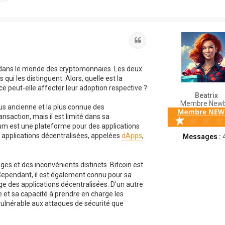
Citation
t dans le monde des cryptomonnaies. Les deux
ui les distinguent. Alors, quelle est la
e peut-elle affecter leur adoption respective ?
Beatrix
Membre Newb
lus ancienne et la plus connue des
nsaction, mais il est limité dans sa
eum est une plateforme pour des applications
s applications décentralisées, appelées
dApps
,
Messages :
s et des inconvénients distincts. Bitcoin est
 Cependant, il est également connu pour sa
ge des applications décentralisées. D'un autre
 et sa capacité à prendre en charge les
vulnérable aux attaques de sécurité que