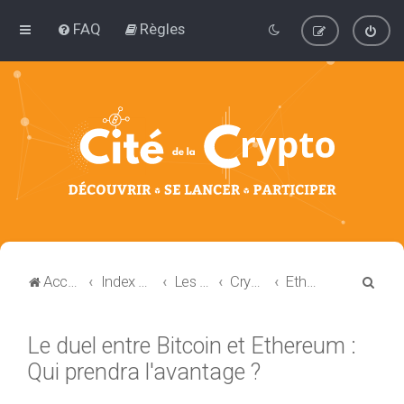
FAQ
Règles
R
Accueil
Index du forum
Les forums de discussion : Blockchain et Cryptomonnaie
Cryptomonnaies
Ethereum
e
c
Le duel entre Bitcoin et Ethereum :
h
Qui prendra l'avantage ?
e