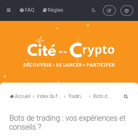
FAQ
Règles
R
Accueil
Index du forum
Trading et Investissement
Bots de trading
e
c
Bots de trading : vos expériences et
h
conseils ?
e