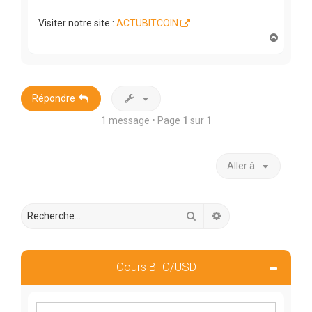
Visiter notre site :
ACTUBITCOIN
H
a
u
t
Répondre
1 message • Page
1
sur
1
Aller à
Rechercher
Recherche avancée
Cours BTC/USD