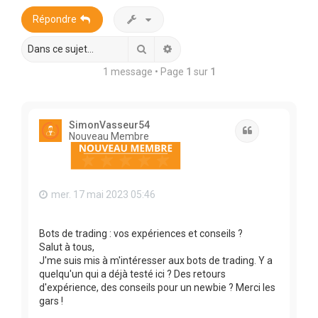
r
Répondre
c
h
Rechercher
Recherche avancée
e
1 message • Page
1
sur
1
r
SimonVasseur54
Citation
Nouveau Membre
mer. 17 mai 2023 05:46
Bots de trading : vos expériences et conseils ?
Salut à tous,
J'me suis mis à m'intéresser aux bots de trading. Y a
quelqu'un qui a déjà testé ici ? Des retours
d'expérience, des conseils pour un newbie ? Merci les
gars !